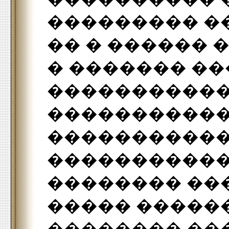
��������� �
�� � ������ 
� ������� ��
�����������
�����������
�����������
�����������
�������� ��
����� ������
�������� ��