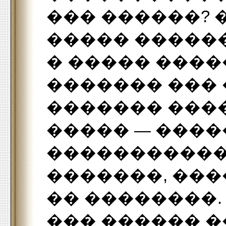
��� ������? 
����� ������
� ����� ����
������� ��� 
������� ���
����� — ���
�����������
�������, ��
�� ��������.
��� ������ �