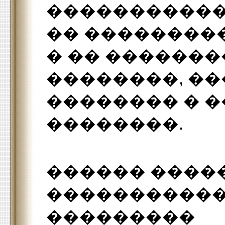
�����������
�� ���������
� �� ������
��������, �
�������� � 
��������.
������ ����
�����������
���������