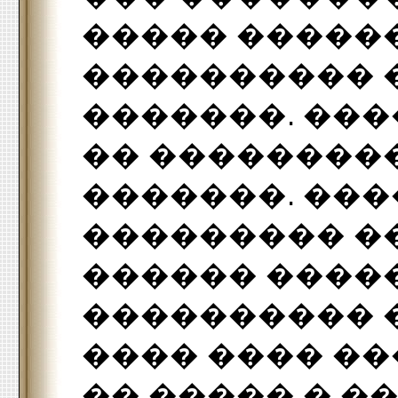
����� �����
���������� 
�������. ��
�� ��������
�������. ��
��������� �
������ ����
���������� 
���� ���� ��
�� ����� � ��