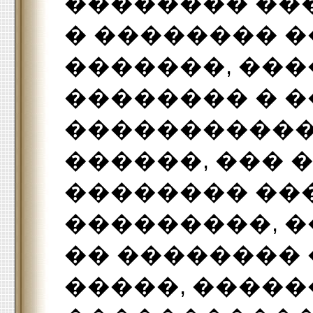
�������� ��
� �������� �
�������, ���
�������� � 
�����������
������, ��� 
�������� ���
���������, �
�� ��������
�����, ����