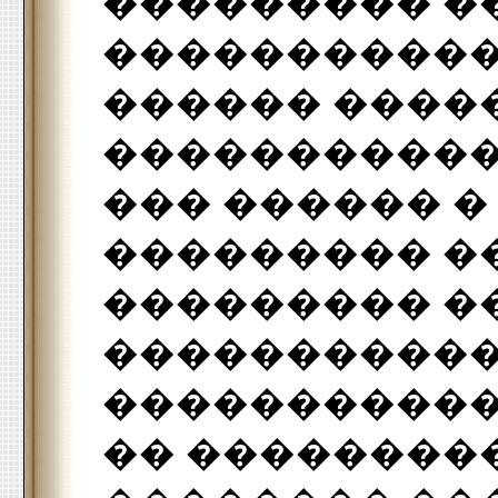
��������� �
�����������.
������ ����
�����������
��� ������ 
��������� �
��������� ��
�����������
�����������
�� ���������