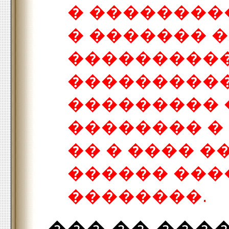
� ��������
� ������� 
����������
����������
���������
�������� �
�� � ���� �
������ ���
��������.