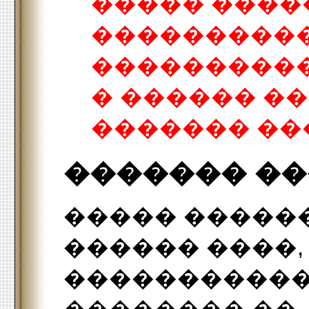
����� ����
���������
����������
� ������ ��
������� ��
������� �
����� �����
������ ����,
�����������