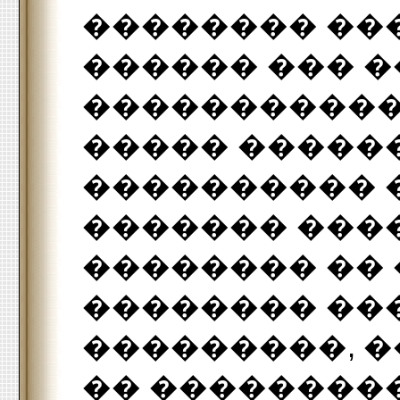
�������� ���
������ ��� 
�����������
����� �����
���������� 
������� ����
�������� �� 
�������� ��
���������, �
�� ��������