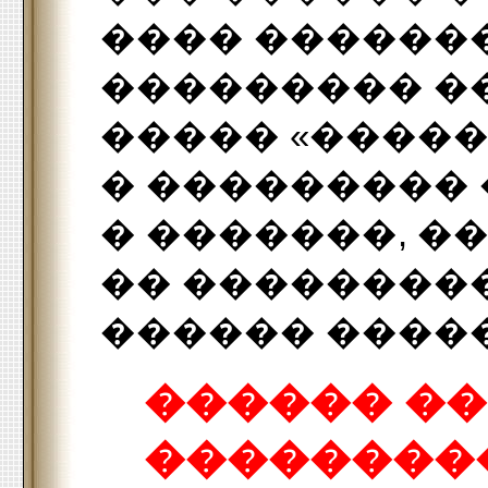
���� ������
��������� �
����� «�����
� ��������� 
� �������, �
�� ���������
������ ����
������ �
��������