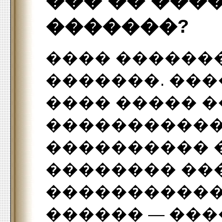
��� �� ���
�������?
���� ������
�������. ��
���� ����� �
�����������
���������� 
�������� ��
�����������
������ — ���