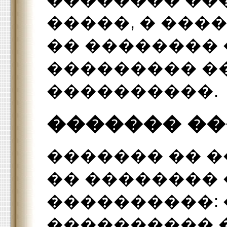
�����, � ���
�� �������� 
��������� �
����������.
������� �
������� �� �
�� ��������
����������:
���������� �