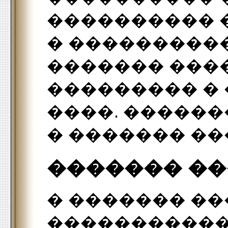
���������� 
� ���������
������� ���
��������� � 
����. ������
� ������� ��
������� �
� ������� �
�����������