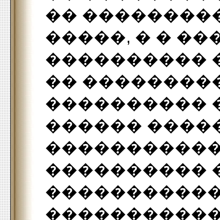
�� ���������
�����, � � �
���������� �
�� ��������
���������� 
������ ����
�����������
���������� 
�����������
�����������