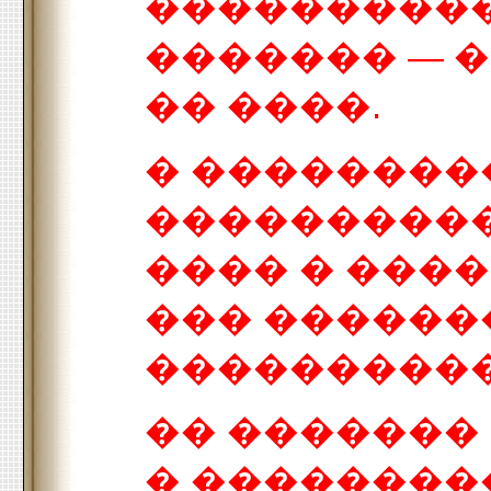
����������
������� — 
�� ����.
� ��������
����������
���� � ���
��� �����
����������
�� �������
� ��������