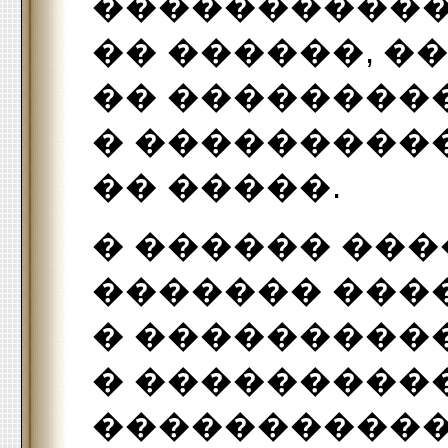
�����������
�� ������, �
�� ��������
� ���������
�� �����.
� ������ ��
������� ���
� ���������
� ���������
�����������