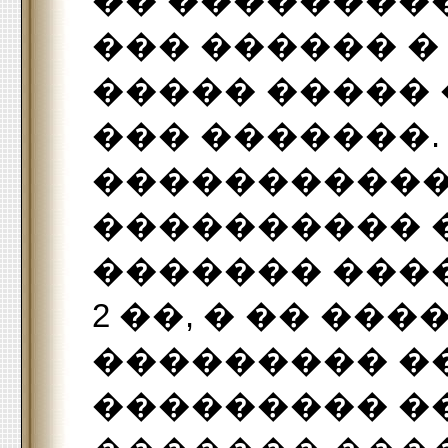
�� ��������
��� ������ �
����� �����
��� �������.
�����������
���������� 
������� ���
2 ��, � �� ��
��������� �
��������� �