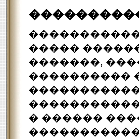
���������
�����������
����� �����
�������, ���
���������� 
�����������
�����������
� ������ ��
�����������