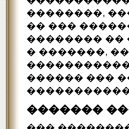
�����������
��������, ��
�� ��� �����
�������� ��
� �������, �
�����������
������ ��� 
�����������
������� �
��� �������