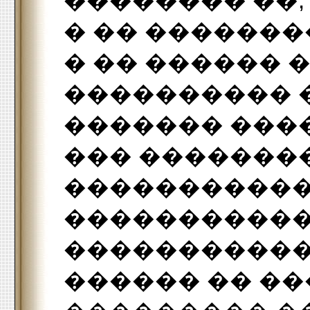
�������� ��,
� �� ������
� �� ������
���������� 
������� ���
��� �������
����������
�����������
�����������
������ �� ��