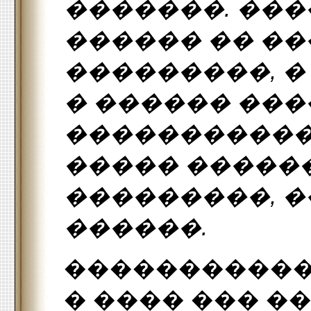
�������. ���
������ �� �
���������, �
� ������ ���
������������
����� ������
���������, �
������.
�����������
� ���� ��� �