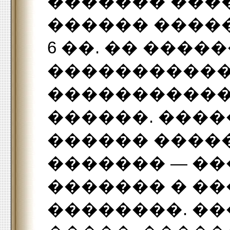
������� ���
������ ����� 
6 ��. �� ���
����������
�����������
������. ���
������ ����
������� — ��
������� � �
��������. �