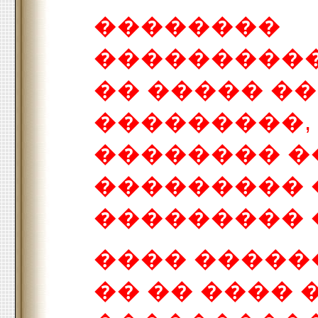
��������
����������
�� ����� �
���������,
�������� 
��������� 
��������� 
���� �����
�� �� ����