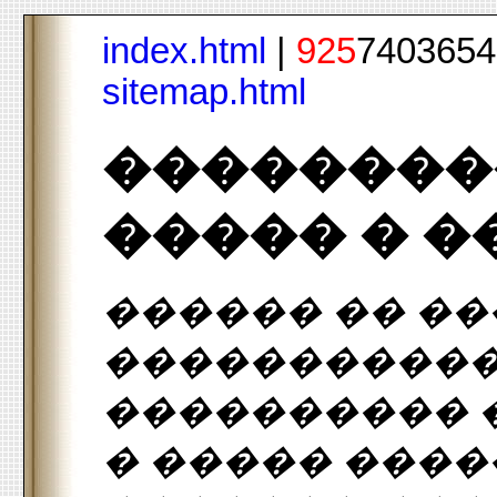
index.html
|
925
7403654 
sitemap.html
��������
����� � 
������ �� ��
�����������
���������� 
� ����� ����