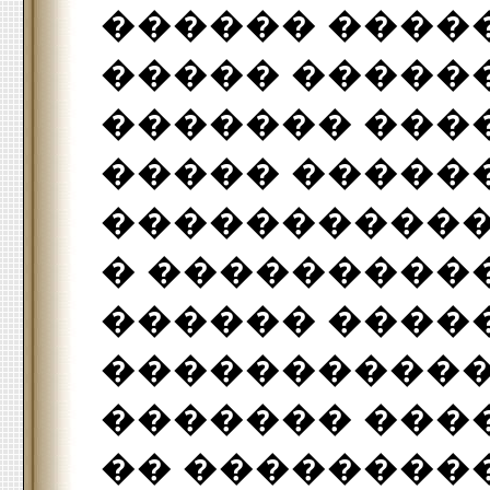
������ ����
����� �����
������� ���
����� �����
����������
� ���������
������ ����
�����������
������� ���
�� ��������