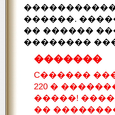
����������
������. ���
�� ������ �
�������� ���
�������
C������ ��
220 � �����
�����! ���
�� �������