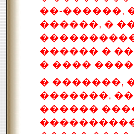
��-������,
������, � �
���������
������ � �
� ���� ����
� �������,
�������, �
������ ���
���������