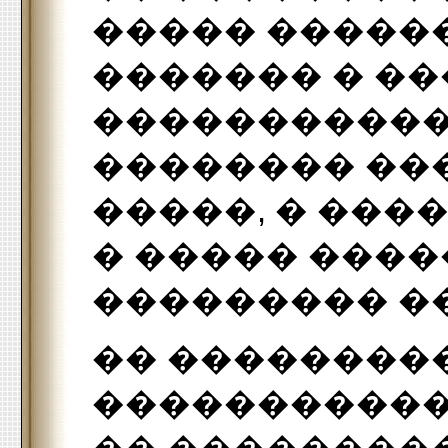
����� ������
������� � �
�����������.
�������� ��
�����, � ���
� ����� ����
��������� �
�� ��������
�����������