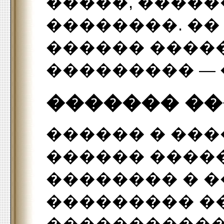
�����, �����
��������. �
������ ����
��������� — 
������� �
������ � ���
������ ����
�������� � 
��������� �