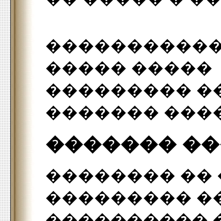
����������
����� �����
��������� �
������� ���
������� �
�������� ��
��������� �
���������� 