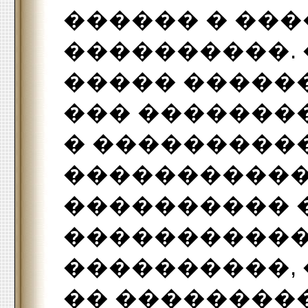
������ � ���
����������. 
����� �����
��� �������
� ���������
�����������
���������� 
�����������
����������, 
�� ��������