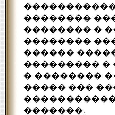
�����������
�������� ��
�������� � �
�������� ���
������ �����
��������� �
� �������� �
����� ��� �
�����������
�������.